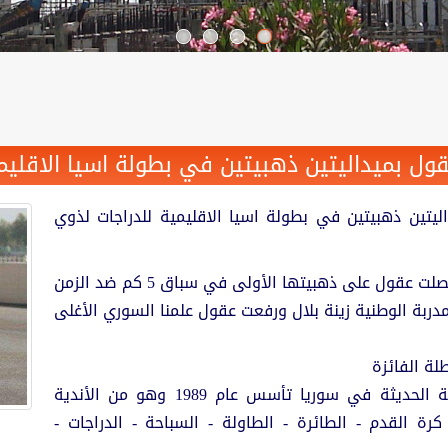
قول بميداليتين ذهبيتين في بطولة اسيا الاقليم
يتين ذهبيتين في بطولة اسيا الاقليمية للدراجات لذوي
بمشاركة أكثر من 7000 رياضي من 170 دولة ، وحصلت عقول على ذهبيتها الأولى في سباق 5 كم ضد الزمن
لك بإشراف المدربة الوطنية زينة بلال ورفعت عقول علمنا السوري الأغلى
لة الفائزة
ويعتبر نادي مصفاة بانياس الرياضي من الأندية الحديثة في سوريا تأسس عام 1989 وهو من الأندية
رة القدم - الطائرة - الطاولة - السباحة - الدراجات -