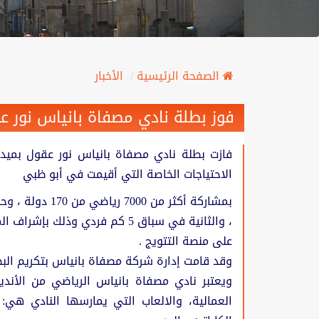
الصفحة الرئيسية
الأخبار
فوز بطلة نادي مصفاة بانياس نور ع
فازت بطلة نادي مصفاة بانياس نور عقول بميدال
الاحتياجات الخاصة التي أقيمت في أبو ظبي
، والثانية في سباق 5 كم فردي وذ
على منصة التتويج .
وقد قامت إدارة شركة مصفاة بانياس بتكريم البط
العمالية، والالعاب التي يمارسها النادي هي: ك